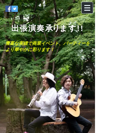
出張演奏
承り
ます!!
豊富な実績で商業イベント、パーティーを
より華やかに彩ります！